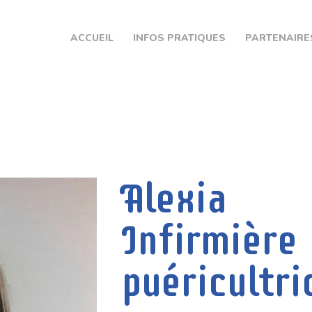
ACCUEIL
ACCUEIL
INFOS PRATIQUES
PARTENAIRE
INFOS PRATIQUES
PARTENAIRES
CPTS EURE SEINE
CONTACT
Alexia
Infirmière
puéricultri