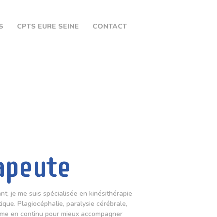
S
CPTS EURE SEINE
CONTACT
apeute
t, je me suis spécialisée en kinésithérapie
que. Plagiocéphalie, paralysie cérébrale,
forme en continu pour mieux accompagner