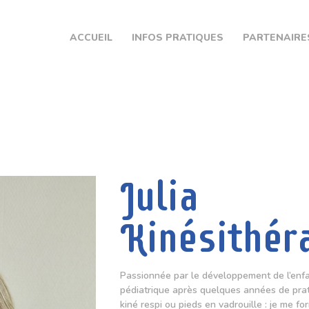
ACCUEIL
ACCUEIL
INFOS PRATIQUES
PARTENAIRE
INFOS PRATIQUES
PARTENAIRES
CPTS EURE SEINE
CONTACT
Julia
Kinésithér
Passionnée par le développement de l’enfan
pédiatrique après quelques années de prati
kiné respi ou pieds en vadrouille : je me 