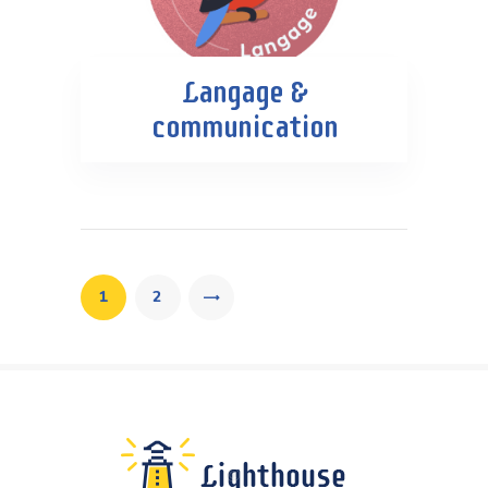
Langage &
communication
Pagination
des
>
PAGE
1
PAGE
2
publications