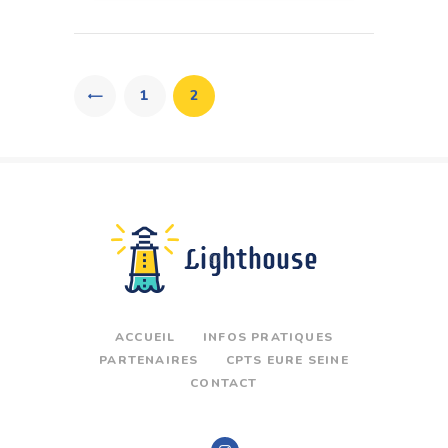
Pagination
des
PAGE
1
PAGE
2
publications
ACCUEIL
INFOS PRATIQUES
PARTENAIRES
CPTS EURE SEINE
CONTACT